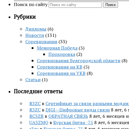
Поиск по сайту
Поиск
Рубрики
Дипломы
(6)
Новости
(131)
Соревнования
(33)
Мемориал Победа
(5)
Прохоровка
(2)
Соревнования Белгородской области
(8)
Соревнования на КВ
(5)
Соревнования на УКВ
(8)
Статьи
(1)
Последние ответы
R3ZC
в
Сертификат за связи разными модам
R3ZC
в
DIGI—Цифровые виды связи
8 лет, 6
RC3ZB
в
ОБРАТНАЯ СВЯЗЬ
8 лет, 6 месяцев 
UA3ZMQ
в
Курская битва -75
8 лет, 6 месяце
r3zv
в
Курская битва -75
8 лет, 6 месяцев на