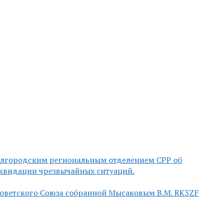
елгородским региональным отделением СРР об
квидации чрезвычайных ситуаций.
Советского Союза собранной Мысаковым В.М. RK3ZF