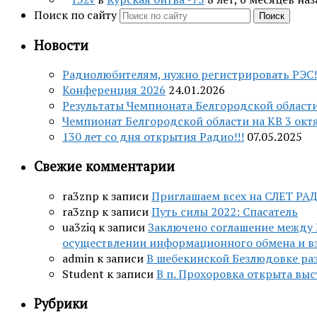
Поиск по сайту
Поиск
Новости
Радиолюбителям, нужно регистрировать РЭС!
Конференция 2026
24.01.2026
Результаты Чемпионата Белгородской области
Чемпионат Белгородской области на КВ 3 октя
130 лет со дня открытия Радио!!!
07.05.2025
Свежие комментарии
ra3znp
к записи
Приглашаем всех на СЛЕТ РА
ra3znp
к записи
Путь силы 2022: Спасатель
ua3ziq
к записи
Заключено соглашение между 
осуществлении информационного обмена и в
admin
к записи
В шебекинской Безлюдовке раз
Student
к записи
В п. Прохоровка открыта вы
Рубрики