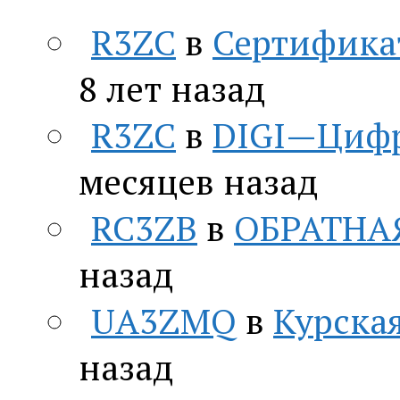
R3ZC
в
Сертифика
8 лет назад
R3ZC
в
DIGI—Цифр
месяцев назад
RC3ZB
в
ОБРАТНА
назад
UA3ZMQ
в
Курская
назад