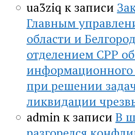
ua3ziq
к записи
За
Главным управлен
области и Белгор
отделением СРР о
информационного 
при решении зада
ликвидации чрезв
admin
к записи
В ш
разгорелся конфли