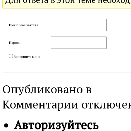
Имя пользователя:
Пароль:
Запомнить меня
Опубликовано в
к
Комментарии
отключе
записи
ОБРАТНАЯ
СВЯЗЬ
Авторизуйтесь