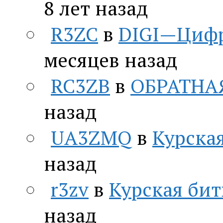
8 лет назад
R3ZC
в
DIGI—Цифр
месяцев назад
RC3ZB
в
ОБРАТНА
назад
UA3ZMQ
в
Курская
назад
r3zv
в
Курская бит
назад