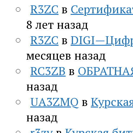
R3ZC
в
Сертифика
8 лет назад
R3ZC
в
DIGI—Цифр
месяцев назад
RC3ZB
в
ОБРАТНА
назад
UA3ZMQ
в
Курская
назад
r3zv
в
Курская бит