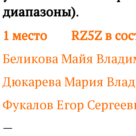
диапазоны)
.
1 место RZ5Z в сост
Беликова Майя Влади
Дюкарева Мария Вла
Фукалов Егор Сергеев
—