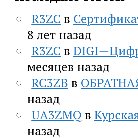
R3ZC
в
Сертифика
8 лет назад
R3ZC
в
DIGI—Цифр
месяцев назад
RC3ZB
в
ОБРАТНА
назад
UA3ZMQ
в
Курская
назад