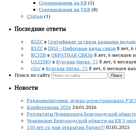
Соревнования на КВ
(5)
Соревнования на УКВ
(8)
Статьи
(1)
Последние ответы
R3ZC
в
Сертификат за связи разными модам
R3ZC
в
DIGI—Цифровые виды связи
8 лет, 6
RC3ZB
в
ОБРАТНАЯ СВЯЗЬ
8 лет, 6 месяцев 
UA3ZMQ
в
Курская битва -75
8 лет, 6 месяце
r3zv
в
Курская битва -75
8 лет, 6 месяцев на
Поиск по сайту
Поиск
Новости
Радиолюбителям, нужно регистрировать РЭС!
Конференция 2026
24.01.2026
Результаты Чемпионата Белгородской области
Чемпионат Белгородской области на КВ 3 октя
130 лет со дня открытия Радио!!!
07.05.2025