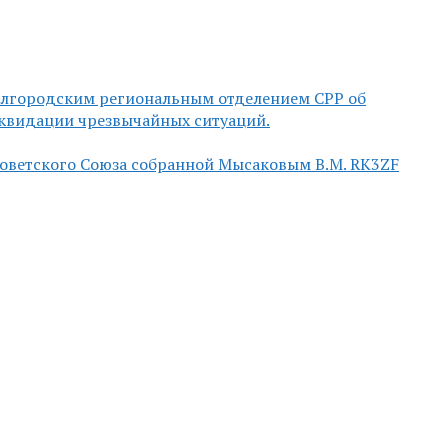
елгородским региональным отделением СРР об
квидации чрезвычайных ситуаций.
Советского Союза собранной Мысаковым В.М. RK3ZF